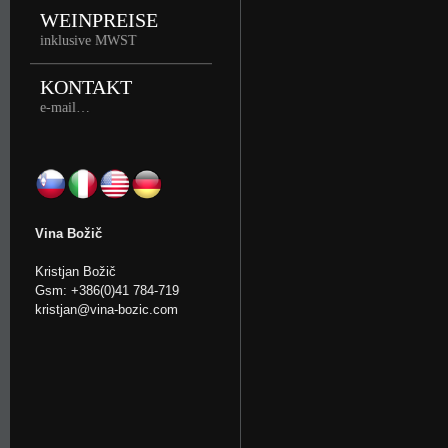
WEINPREISE
inklusive MWST
KONTAKT
e-mail…
Vina Božič
Kristjan Božič
Gsm: +386(0)41 784-719
kristjan@vina-bozic.com