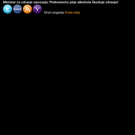
Minister za zdravje opozarja: Prekomerno pitje alkohola škoduje zdravju!
Stran poganja
Koda.ninja