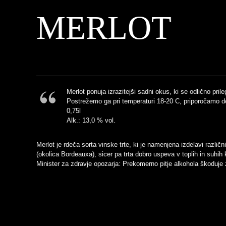
MERLOT
Merlot ponuja izrazitejši sadni okus, ki se odlično pr
Postrežemo ga pri temperaturi 18-20 C, priporočamo de
0,75l
Alk.: 13,0 % vol.
Merlot je rdeča sorta vinske trte, ki je namenjena izdelavi razli
(okolica Bordeauxa), sicer pa trta dobro uspeva v toplih in suhih
Minister za zdravje opozarja: Prekomerno pitje alkohola škoduje 