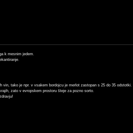
ilega k mesnim jedem.
kantiranje.
čnih vin, tako je npr. v vsakem bordojcu je merlot zastopan s 25 do 35 odstotki
 krajih, zato v evropskem prostoru šteje za pozno sorto.
zdravju!